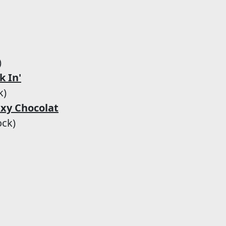
)
k In'
k)
xy Chocolat
ock)