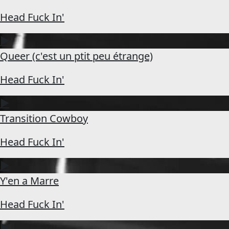
Head Fuck In'
▶
Queer (c'est un ptit peu étrange)
Head Fuck In'
▶
Transition Cowboy
Head Fuck In'
▶
Y'en a Marre
Head Fuck In'
▶