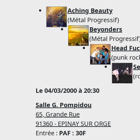
Aching Beauty
(Métal Progressif)
Beyonders
(Métal Progressif
Head Fuc
(punk roc
Se
(r
Le 04/03/2000 à 20:30
Salle G. Pompidou
65, Grande Rue
91360 - EPINAY SUR ORGE
Entrée :
PAF : 30F