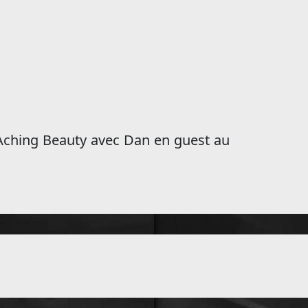
n Aching Beauty avec Dan en guest au