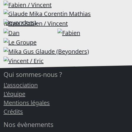
Qui sommes-nous ?
L’association
L’équipe
Mentions légales
Crédits
Nos évènements