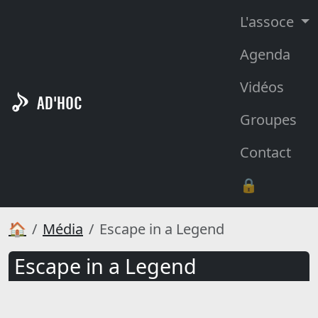
L'assoce
Agenda
Vidéos
AD'HOC
Groupes
Contact
🔒
🏠
Média
Escape in a Legend
Escape in a Legend