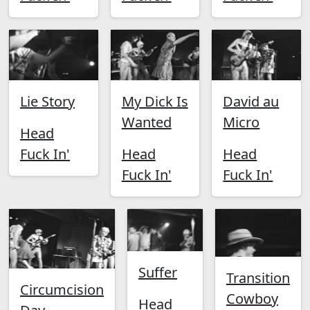
Lie Story
My Dick Is
David au
Wanted
Micro
Head
Fuck In'
Head
Head
Fuck In'
Fuck In'
Suffer
Transition
Circumcision
Cowboy
Head