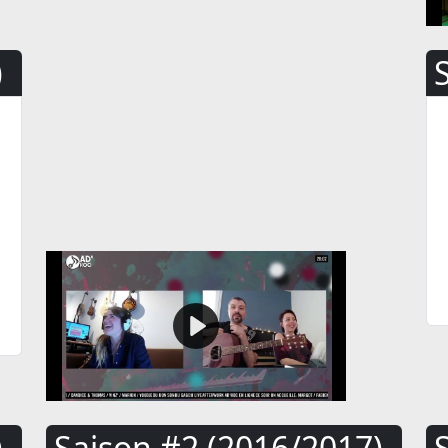
)
)
Saison #2 (2016/2017)