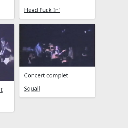
Head Fuck In'
Concert complet
Squall
t