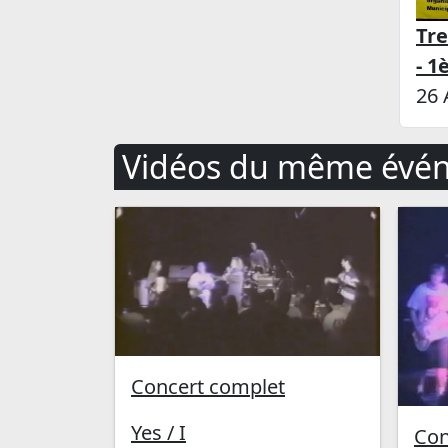
Tr
- 1
26 
Vidéos du même évé
Concert complet
Yes / I
Con