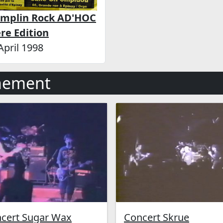
emplin Rock AD'HOC
ère Edition
April 1998
nement
cert Sugar Wax
Concert Skrue