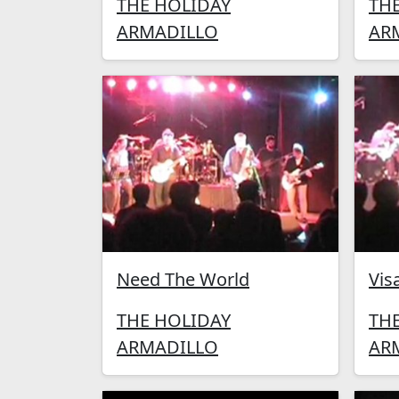
THE HOLIDAY
TH
ARMADILLO
AR
Need The World
Vis
THE HOLIDAY
TH
ARMADILLO
AR