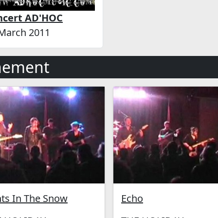
ncert AD'HOC
March 2011
nement
nts In The Snow
Echo