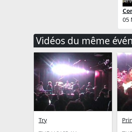
Co
05 
Vidéos du même évé
Try
Pri