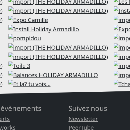
 évènements
Suivez nous
erts
Newsletter
rworks
PeerTube