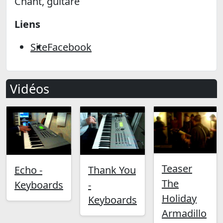
Chant, guitare
Liens
Site
Facebook
Vidéos
Teaser
Echo -
Thank You
The
Keyboards
-
Holiday
Keyboards
Armadillo