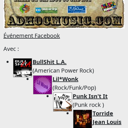
Événement Facebook
Avec :
BullShit L.A.
(American Power Rock)
Lil*Wonk
(Rock/Funk/Pop)
Punk Isn't It
(Punk rock )
Torride
Jean Louis