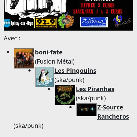
Avec :
boni-fate
(Fusion Métal)
Les Pingouins
(ska/punk)
Les Piranhas
(ska/punk)
Z-Source
Rancheros
(ska/punk)