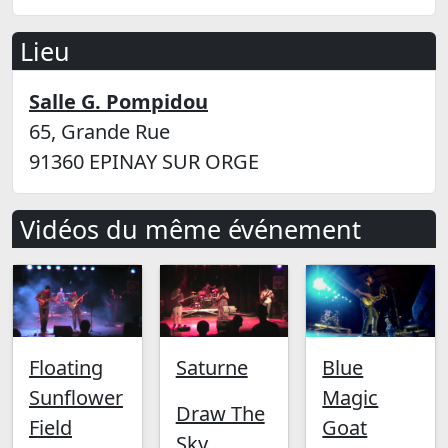
Lieu
Salle G. Pompidou
65, Grande Rue
91360 EPINAY SUR ORGE
Vidéos du même événement
Floating
Saturne
Blue
Sunflower
Magic
Draw The
Field
Goat
Sky