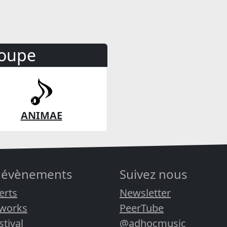
oupe
ANIMAE
 évènements
Suivez nous
erts
Newsletter
rworks
PeerTube
stival
@adhocmusic