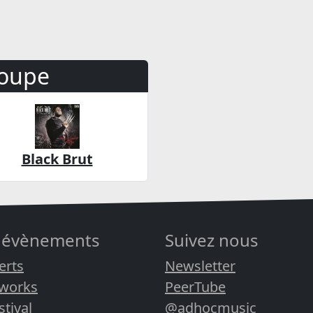
oupe
Black Brut
 évènements
Suivez nous
erts
Newsletter
rworks
PeerTube
stival
@adhocmusic