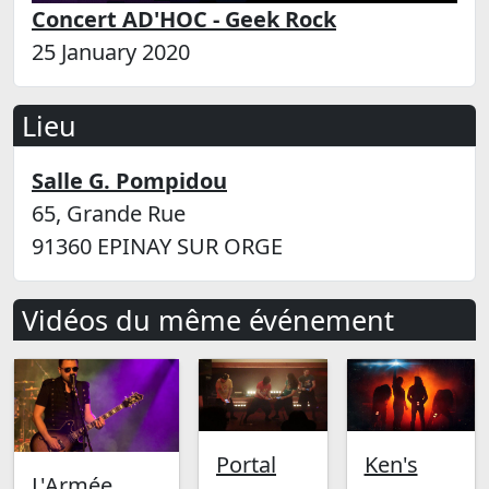
Concert AD'HOC - Geek Rock
25 January 2020
Lieu
Salle G. Pompidou
65, Grande Rue
91360 EPINAY SUR ORGE
Vidéos du même événement
Portal
Ken's
L'Armée