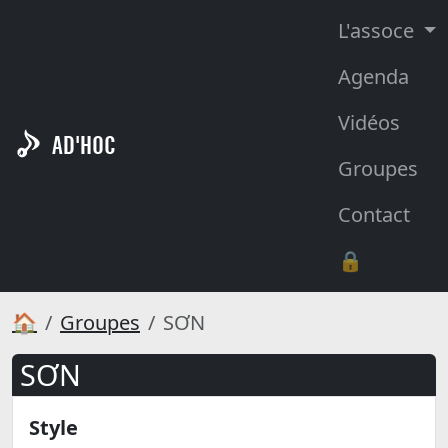
L'assoce
Agenda
Vidéos
AD'HOC
Groupes
Contact
🔒
🏠
Groupes
SƠN
SƠN
Style