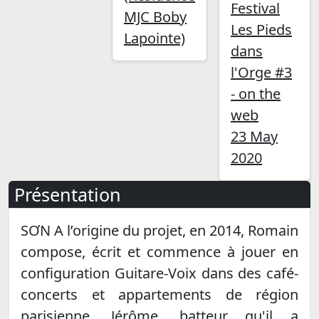
Festival
MJC Boby
Les Pieds
Lapointe)
dans
l'Orge #3
- on the
web
23 May
2020
Présentation
SƠN A l’origine du projet, en 2014, Romain
compose, écrit et commence à jouer en
configuration Guitare-Voix dans des café-
concerts et appartements de région
parisienne. Jérôme, batteur qu'il a