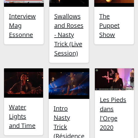
Interview
Swallows
The
Mag
and Roses
Puppet
Essonne
- Nasty
Show
Trick (Live
Session)
Les Pieds
Water
Intro
dans
Lights
Nasty
l'Orge
and Time
Trick
2020
(Résidence