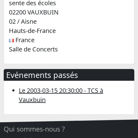
sente des écoles
02200 VAUXBUIN
02 / Aisne
Hauts-de-France
France
Salle de Concerts
Leaflet
|
données ©
OpenStreetMap
/ODbL - rendu
OSM France
+
−
Evénements passés
Le 2003-03-15 20:30:00 - TCS à
Vauxbuin
Qui sommes-nous ?