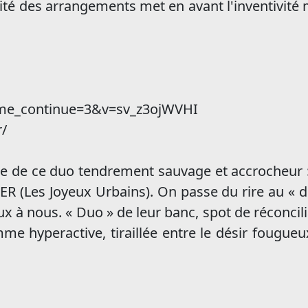
ité des arrangements met en avant l'inventivité m
ime_continue=3&v=sv_z3ojWVHI
r/
 de ce duo tendrement sauvage et accrocheur 
(Les Joyeux Urbains). On passe du rire au « de
ux à nous. « Duo » de leur banc, spot de réconcil
emme hyperactive, tiraillée entre le désir fougue