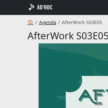
AD'HOC
🏠
Agenda
AfterWork S03E05
AfterWork S03E0