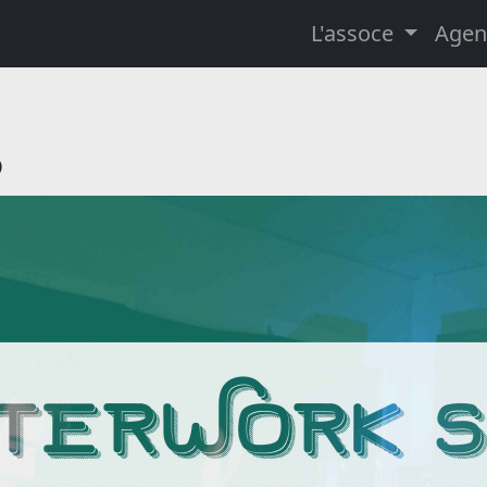
L'assoce
Agen
5