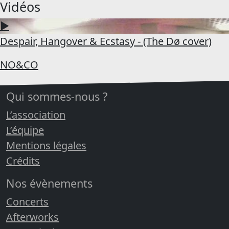
Vidéos
▶
Despair, Hangover & Ecstasy - (The Dø cover)
NO&CO
Qui sommes-nous ?
L’association
L’équipe
Mentions légales
Crédits
Nos évènements
Concerts
Afterworks