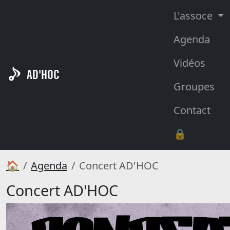
L'assoce
Agenda
Vidéos
AD'HOC
Groupes
Contact
🔒
🏠
Agenda
Concert AD'HOC
Concert AD'HOC