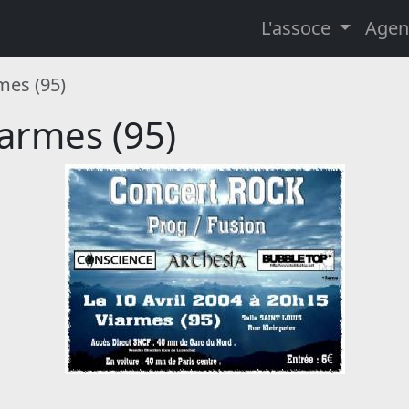
L'assoce
Agen
mes (95)
armes (95)