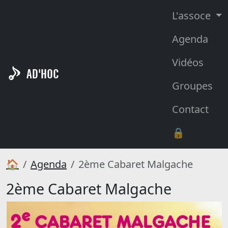
L'assoce
Agenda
Vidéos
AD'HOC
Groupes
Contact
🔒
🏠
Agenda
2ème Cabaret Malgache
2ème Cabaret Malgache