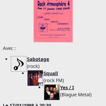
Avec :
Sabotage
(rock)
Squall
(rock FM)
Yes / I
(Blague Metal)
Le 17/01/1998 à 20:30