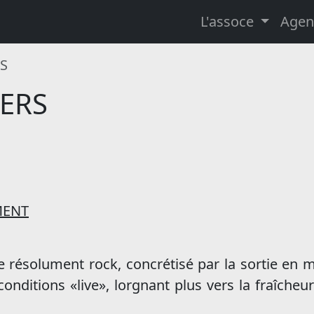
L'assoce
Agen
S
ERS
MENT
e résolument rock, concrétisé par la sortie en 
onditions «live», lorgnant plus vers la fraîcheu