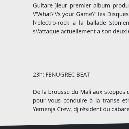
Guitare )leur premier album produi
\"What\'\'s your Game\" les Disques
l\'electro-rock a la ballade Sto
s\'attaque actuellement a son deux
23h: FENUGREC BEAT
De la brousse du Mali aux steppes d'
pour vous conduire à la transe e
Yemenja Crew, dj résident du cabaret