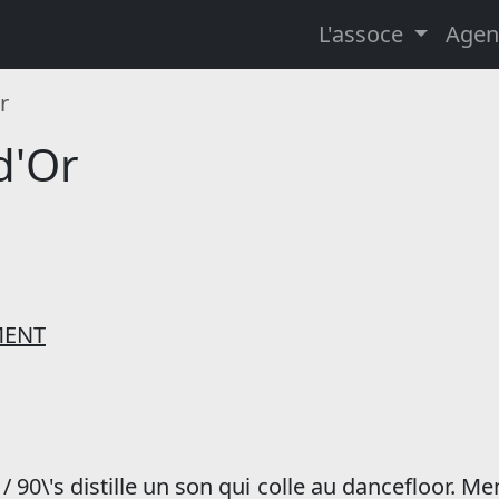
L'assoce
Agen
r
d'Or
MENT
 90\'s distille un son qui colle au dancefloor. Men