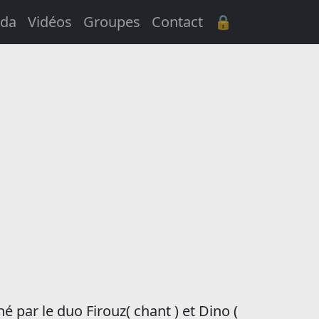
da
Vidéos
Groupes
Contact
🔒
é par le duo Firouz( chant ) et Dino (