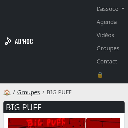
L'assoce
Agenda
Vidéos
AD'HOC
Groupes
Contact
🔒
🏠
Groupes
BIG PUFF
BIG PUFF