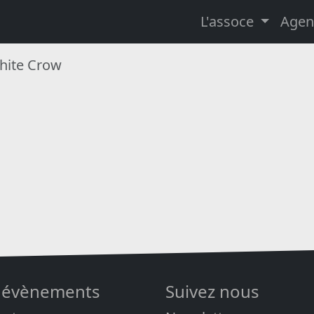
L'assoce
Agen
hite Crow
 évènements
Suivez nous