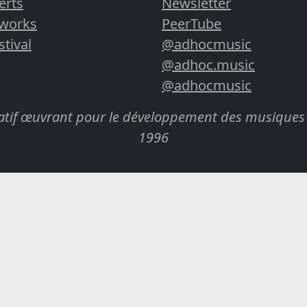
erts
Newsletter
rworks
PeerTube
stival
@adhocmusic
@adhoc.music
@adhocmusic
cratif œuvrant pour le développement des musiques 
1996