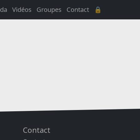
da
Vidéos
Groupes
Contact
🔒
Contact